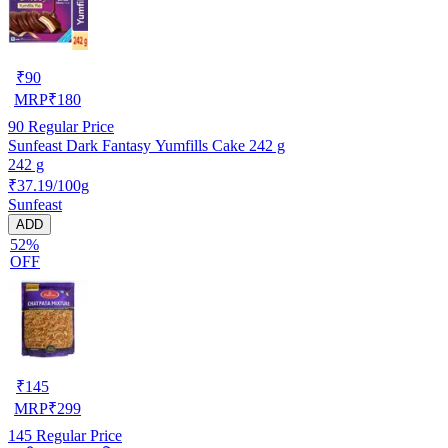
₹
90
MRP
₹
180
90
Regular Price
Sunfeast Dark Fantasy Yumfills Cake 242 g
242 g
₹37.19/100g
Sunfeast
ADD
52%
OFF
₹
145
MRP
₹
299
145
Regular Price