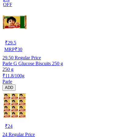
OFF
₹
29.5
MRP
₹
30
29.50
Regular Price
Parle G Glucose Biscuits 250 g
250 g
₹11.8/100g
Parle
ADD
₹
24
24
Regular Price