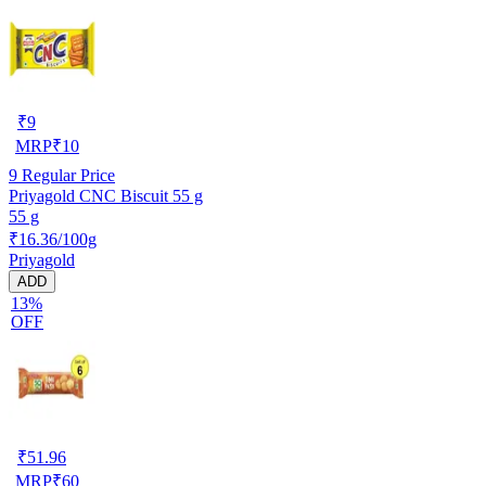
₹
9
MRP
₹
10
9
Regular Price
Priyagold CNC Biscuit 55 g
55 g
₹16.36/100g
Priyagold
ADD
13%
OFF
₹
51.96
MRP
₹
60