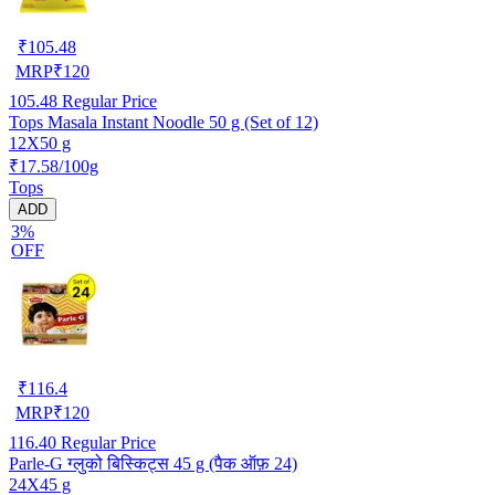
₹
105.48
MRP
₹
120
105.48
Regular Price
Tops Masala Instant Noodle 50 g (Set of 12)
12X50 g
₹17.58/100g
Tops
ADD
3%
OFF
₹
116.4
MRP
₹
120
116.40
Regular Price
Parle-G ग्लुको बिस्किट्स 45 g (पैक ऑफ़ 24)
24X45 g