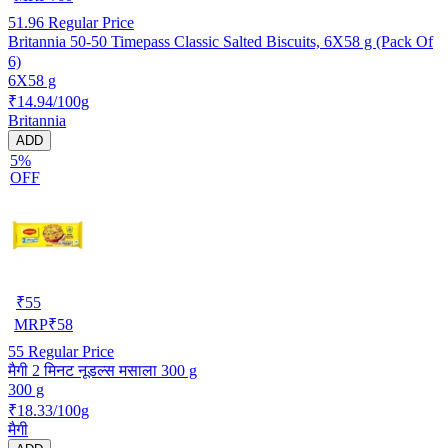
51.96
Regular Price
Britannia 50-50 Timepass Classic Salted Biscuits, 6X58 g (Pack Of
6)
6X58 g
₹14.94/100g
Britannia
ADD
5%
OFF
₹
55
MRP
₹
58
55
Regular Price
मैगी 2 मिनट नूडल्स मसाला 300 g
300 g
₹18.33/100g
मैगी