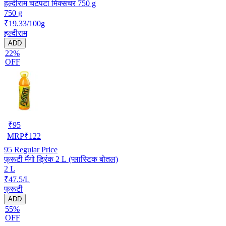
हल्दीराम चटपटा मिक्सचर 750 g
750 g
₹19.33/100g
हल्दीराम
ADD
22%
OFF
₹
95
MRP
₹
122
95
Regular Price
फ्रूटी मैंगो ड्रिंक 2 L (प्लास्टिक बोतल)
2 L
₹47.5/L
फ्रूटी
ADD
55%
OFF