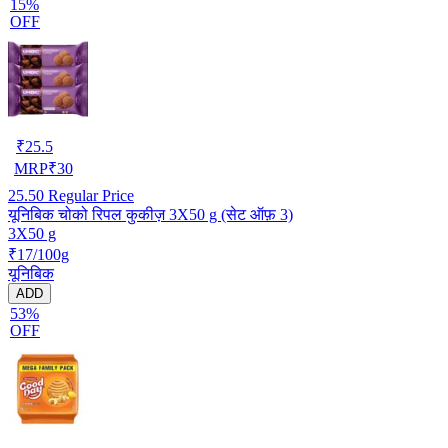
15%
OFF
₹
25.5
MRP
₹
30
25.50
Regular Price
यूनिबिक चोको रिपल कुकीज़ 3X50 g (सेट ऑफ़ 3)
3X50 g
₹17/100g
यूनिबिक
ADD
53%
OFF