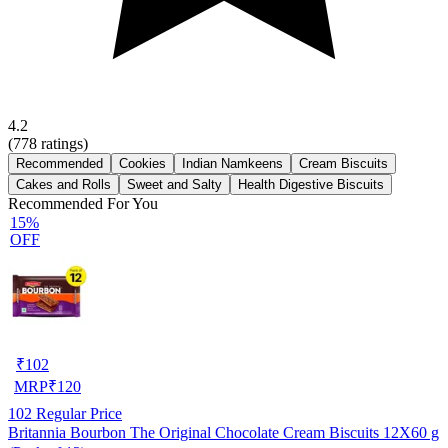
4.2
(
778
ratings)
Recommended
Cookies
Indian Namkeens
Cream Biscuits
Cakes and Rolls
Sweet and Salty
Health Digestive Biscuits
Recommended For You
15%
OFF
₹
102
MRP
₹
120
102
Regular Price
Britannia Bourbon The Original Chocolate Cream Biscuits 12X60 g