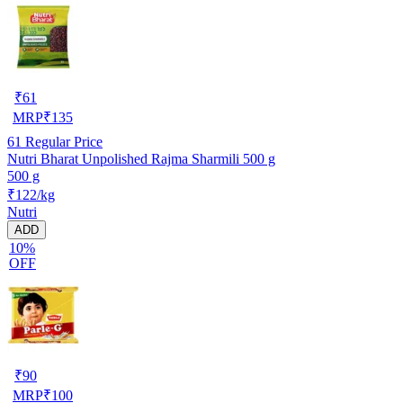
₹
61
MRP
₹
135
61
Regular Price
Nutri Bharat Unpolished Rajma Sharmili 500 g
500 g
₹122/kg
Nutri
ADD
10%
OFF
₹
90
MRP
₹
100