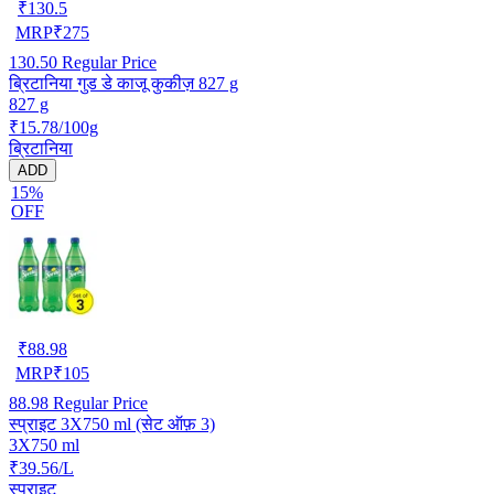
₹
130.5
MRP
₹
275
130.50
Regular Price
ब्रिटानिया गुड डे काजू कुकीज़ 827 g
827 g
₹15.78/100g
ब्रिटानिया
ADD
15%
OFF
₹
88.98
MRP
₹
105
88.98
Regular Price
स्प्राइट 3X750 ml (सेट ऑफ़ 3)
3X750 ml
₹39.56/L
स्प्राइट