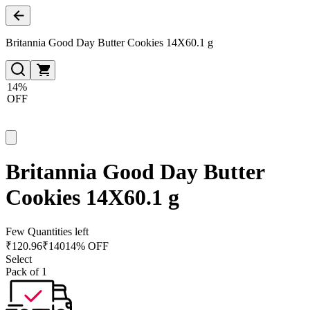
Britannia Good Day Butter Cookies 14X60.1 g
14%
OFF
Britannia Good Day Butter
Cookies 14X60.1 g
Few Quantities left
₹
120.96
₹
140
14% OFF
Select
Pack of 1