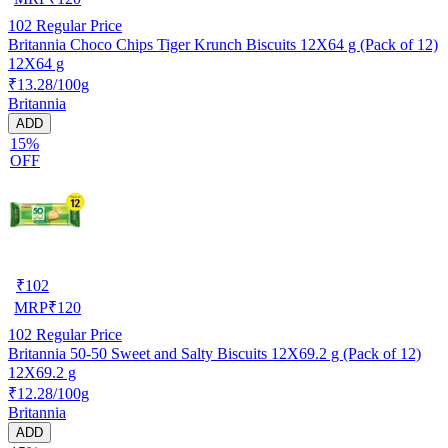
102
Regular Price
Britannia Choco Chips Tiger Krunch Biscuits 12X64 g (Pack of 12)
12X64 g
₹13.28/100g
Britannia
ADD
15%
OFF
₹
102
MRP
₹
120
102
Regular Price
Britannia 50-50 Sweet and Salty Biscuits 12X69.2 g (Pack of 12)
12X69.2 g
₹12.28/100g
Britannia
ADD