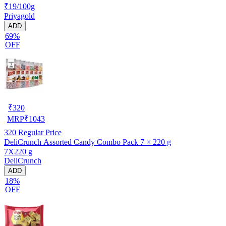
₹19/100g
Priyagold
ADD
69%
OFF
₹
320
MRP
₹
1043
320
Regular Price
DeliCrunch Assorted Candy Combo Pack 7 × 220 g
7X220 g
DeliCrunch
ADD
18%
OFF