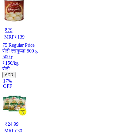
₹
75
MRP
₹
139
75
Regular Price
सेठी रसगुल्ला 500 g
500 g
₹150/kg
सेठी
ADD
17%
OFF
₹
24.99
MRP
₹
30