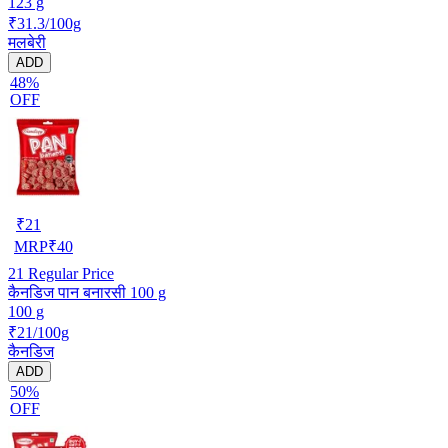
123 g
₹31.3/100g
मलबेरी
ADD
48%
OFF
₹
21
MRP
₹
40
21
Regular Price
कैनडिज पान बनारसी 100 g
100 g
₹21/100g
कैनडिज
ADD
50%
OFF