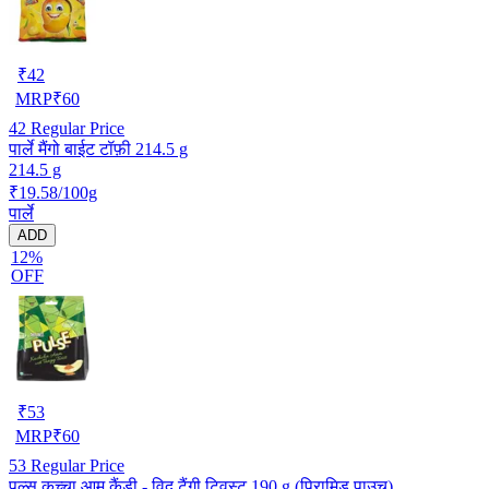
₹
42
MRP
₹
60
42
Regular Price
पार्ले मैंगो बाईट टॉफ़ी 214.5 g
214.5 g
₹19.58/100g
पार्ले
ADD
12%
OFF
₹
53
MRP
₹
60
53
Regular Price
पल्स कच्चा आम कैंडी - विद टैंगी ट्विस्ट 190 g (पिरामिड पाउच)