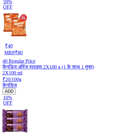
50%
OFF
₹
40
MRP
₹
80
40
Regular Price
कैनडिज ऑरेंज स्लाइस 2X100 g (1 के साथ 1 मुफ्त)
2X100 ml
₹20/100g
कैनडिज
ADD
10%
OFF