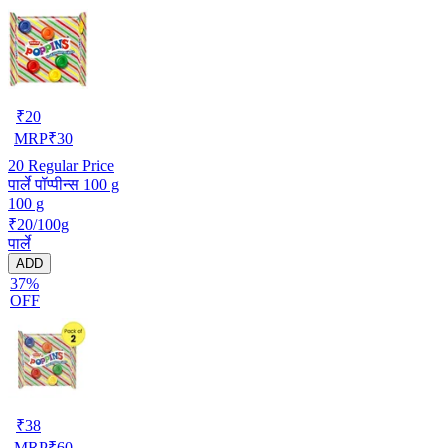
₹
20
MRP
₹
30
20
Regular Price
पार्ले पॉप्पीन्स 100 g
100 g
₹20/100g
पार्ले
ADD
37%
OFF
₹
38
MRP
₹
60