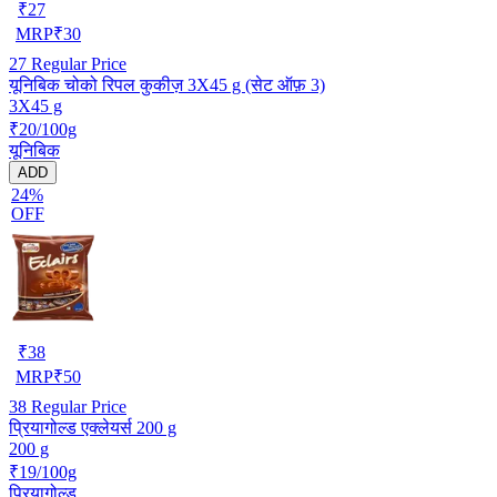
₹
27
MRP
₹
30
27
Regular Price
यूनिबिक चोको रिपल कुकीज़ 3X45 g (सेट ऑफ़ 3)
3X45 g
₹20/100g
यूनिबिक
ADD
24%
OFF
₹
38
MRP
₹
50
38
Regular Price
प्रियागोल्ड एक्लेयर्स 200 g
200 g
₹19/100g
प्रियागोल्ड