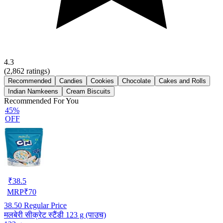
4.3
(
2,862
ratings)
Recommended
Candies
Cookies
Chocolate
Cakes and Rolls
Indian Namkeens
Cream Biscuits
Recommended For You
45%
OFF
₹
38.5
MRP
₹
70
38.50
Regular Price
मलबेरी सीक्रेट स्टैंडी 123 g (पाउच)