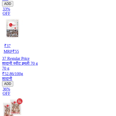
ADD
33%
OFF
₹
37
MRP
₹
55
37
Regular Price
शादानी स्वीट इमली 70 g
70 g
₹52.86/100g
शादानी
ADD
36%
OFF