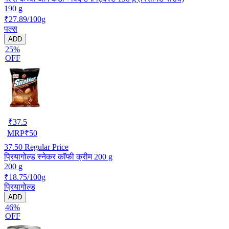
190 g
₹27.89/100g
पल्स
ADD
25%
OFF
₹
37.5
MRP
₹
50
37.50
Regular Price
प्रियागोल्ड स्नेकर कॉफी क्रीम 200 g
200 g
₹18.75/100g
प्रियागोल्ड
ADD
46%
OFF