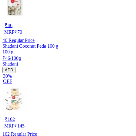
₹
46
MRP
₹
70
46
Regular Price
Shadani Coconut Peda 100 g
100 g
₹46/100g
Shadani
ADD
30%
OFF
₹
102
MRP
₹
145
102
Regular Price