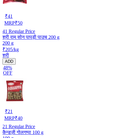
₹
41
MRP
₹
50
41
Regular Price
श्री राम सोन पापड़ी पाउच 200 g
200 g
₹205/kg
श्री
ADD
48%
OFF
₹
21
MRP
₹
40
21
Regular Price
कैन्डज़ी गोलगप्पा 100 g