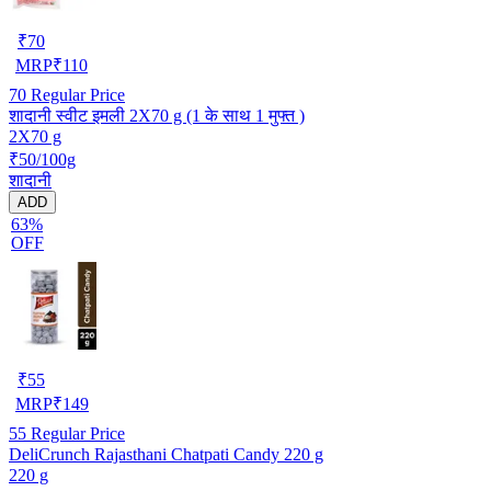
₹
70
MRP
₹
110
70
Regular Price
शादानी स्वीट इमली 2X70 g (1 के साथ 1 मुफ्त )
2X70 g
₹50/100g
शादानी
ADD
63%
OFF
₹
55
MRP
₹
149
55
Regular Price
DeliCrunch Rajasthani Chatpati Candy 220 g
220 g