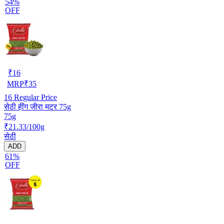
54%
OFF
₹
16
MRP
₹
35
16
Regular Price
सेठी हींग जीरा मटर 75g
75g
₹21.33/100g
सेठी
ADD
61%
OFF