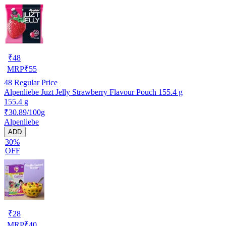
₹
48
MRP
₹
55
48
Regular Price
Alpenliebe Juzt Jelly Strawberry Flavour Pouch 155.4 g
155.4 g
₹30.89/100g
Alpenliebe
ADD
30%
OFF
₹
28
MRP
₹
40