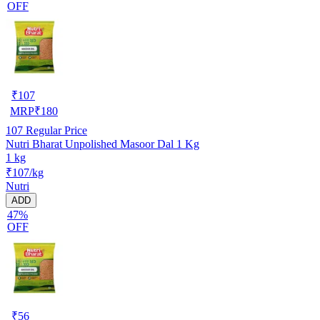
OFF
₹
107
MRP
₹
180
107
Regular Price
Nutri Bharat Unpolished Masoor Dal 1 Kg
1 kg
₹107/kg
Nutri
ADD
47%
OFF
₹
56