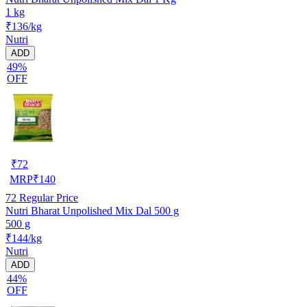
1 kg
₹136/kg
Nutri
ADD
49%
OFF
₹
72
MRP
₹
140
72
Regular Price
Nutri Bharat Unpolished Mix Dal 500 g
500 g
₹144/kg
Nutri
ADD
44%
OFF