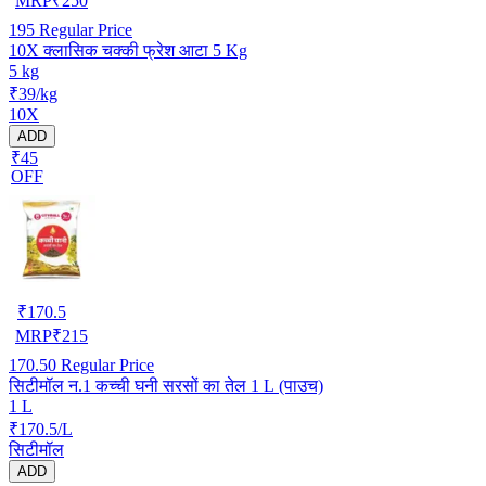
MRP
₹
250
195
Regular Price
10X क्लासिक चक्की फ्रेश आटा 5 Kg
5 kg
₹39/kg
10X
ADD
₹45
OFF
₹
170.5
MRP
₹
215
170.50
Regular Price
सिटीमॉल न.1 कच्ची घनी सरसों का तेल 1 L (पाउच)
1 L
₹170.5/L
सिटीमॉल
ADD