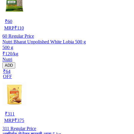
₹
60
MRP
₹
110
60
Regular Price
Nutri Bharat Unpolished White Lobia 500 g
500 g
₹120/kg
Nutri
ADD
₹64
OFF
₹
311
MRP
₹
375
311
Regular Price