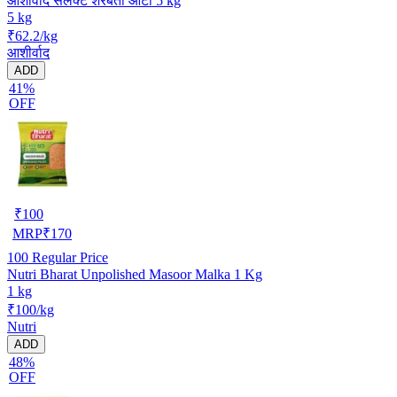
आशीर्वाद सेलेक्ट शरबती आटा 5 kg
5 kg
₹62.2/kg
आशीर्वाद
ADD
41%
OFF
₹
100
MRP
₹
170
100
Regular Price
Nutri Bharat Unpolished Masoor Malka 1 Kg
1 kg
₹100/kg
Nutri
ADD
48%
OFF