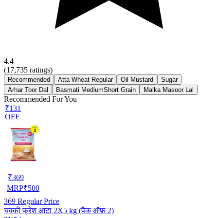
4.4
(
17,735
ratings)
Recommended
Atta Wheat Regular
Oil Mustard
Sugar
Arhar Toor Dal
Basmati MediumShort Grain
Malka Masoor Lal
Recommended For You
₹131
OFF
₹
369
MRP
₹
500
369
Regular Price
चक्की फ्रेश आटा 2X5 kg (पैक ऑफ़ 2)