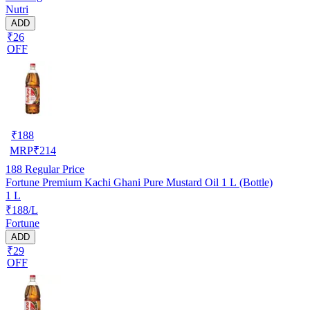
Nutri
ADD
₹26
OFF
₹
188
MRP
₹
214
188
Regular Price
Fortune Premium Kachi Ghani Pure Mustard Oil 1 L (Bottle)
1 L
₹188/L
Fortune
ADD
₹29
OFF