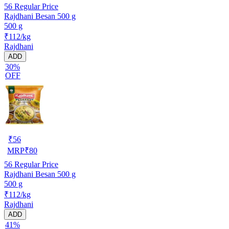
56
Regular Price
Rajdhani Besan 500 g
500 g
₹112/kg
Rajdhani
ADD
30%
OFF
₹
56
MRP
₹
80
56
Regular Price
Rajdhani Besan 500 g
500 g
₹112/kg
Rajdhani
ADD
41%