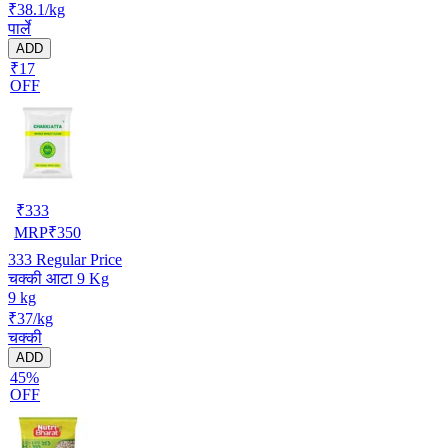
₹38.1/kg
पार्ले
ADD
₹17
OFF
₹
333
MRP
₹
350
333
Regular Price
चक्की आटा 9 Kg
9 kg
₹37/kg
चक्की
ADD
45%
OFF