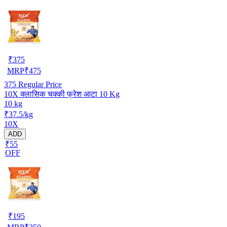
₹
375
MRP
₹
475
375
Regular Price
10X क्लासिक चक्की फ्रेश आटा 10 Kg
10 kg
₹37.5/kg
10X
ADD
₹55
OFF
₹
195