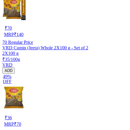
₹
70
MRP
₹
140
70
Regular Price
VRD Cumin (Jeera) Whole 2X100 g - Set of 2
2X100 g
₹35/100g
VRD
ADD
49%
OFF
₹
36
MRP
₹
70