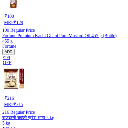
₹
100
MRP
₹
129
100
Regular Price
Fortune Premium Kachi Ghani Pure Mustard Oil 455 g (Bottle)
455 g
Fortune
ADD
₹99
OFF
₹
216
MRP
₹
315
216
Regular Price
राजधानी चक्की फ्रेश आटा 5 kg
5 kg