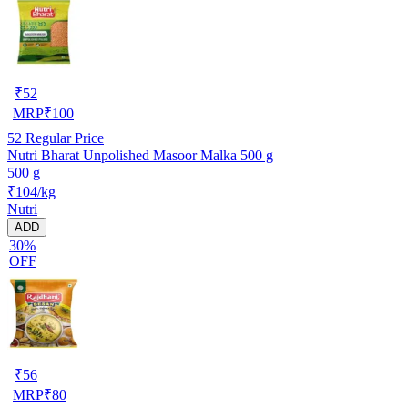
₹
52
MRP
₹
100
52
Regular Price
Nutri Bharat Unpolished Masoor Malka 500 g
500 g
₹104/kg
Nutri
ADD
30%
OFF
₹
56
MRP
₹
80