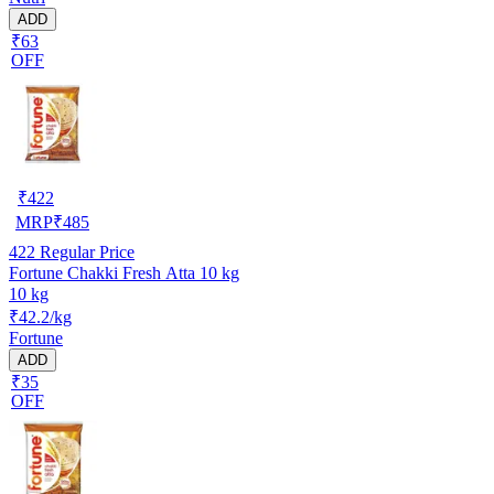
ADD
₹63
OFF
₹
422
MRP
₹
485
422
Regular Price
Fortune Chakki Fresh Atta 10 kg
10 kg
₹42.2/kg
Fortune
ADD
₹35
OFF