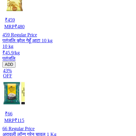
₹
459
MRP
₹
480
459
Regular Price
पतंजलि व्होल गेहूँ आटा 10 kg
10 kg
₹45.9/kg
पतंजलि
ADD
43%
OFF
₹
66
MRP
₹
115
66
Regular Price
अरावली लॉन्ग ग्रेन चावल 1 Kg