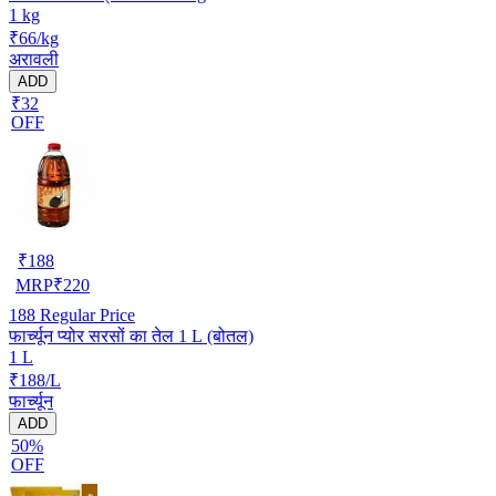
1 kg
₹66/kg
अरावली
ADD
₹32
OFF
₹
188
MRP
₹
220
188
Regular Price
फार्च्यून प्योर सरसों का तेल 1 L (बोतल)
1 L
₹188/L
फार्च्यून
ADD
50%
OFF