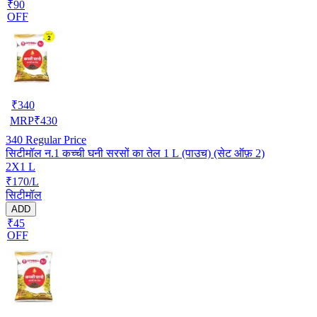
₹90
OFF
₹
340
MRP
₹
430
340
Regular Price
सिटीमॉल न.1 कच्ची घनी सरसों का तेल 1 L (पाउच) (सेट ऑफ़ 2)
2X1 L
₹170/L
सिटीमॉल
ADD
₹45
OFF