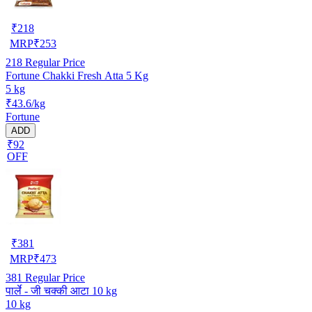
₹
218
MRP
₹
253
218
Regular Price
Fortune Chakki Fresh Atta 5 Kg
5 kg
₹43.6/kg
Fortune
ADD
₹92
OFF
₹
381
MRP
₹
473
381
Regular Price
पार्ले - जी चक्की आटा 10 kg
10 kg