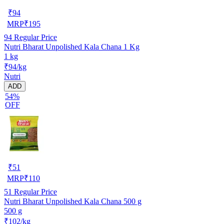
₹
94
MRP
₹
195
94
Regular Price
Nutri Bharat Unpolished Kala Chana 1 Kg
1 kg
₹94/kg
Nutri
ADD
54%
OFF
₹
51
MRP
₹
110
51
Regular Price
Nutri Bharat Unpolished Kala Chana 500 g
500 g
₹102/kg