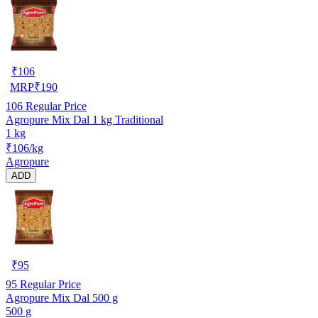
₹
106
MRP
₹
190
106
Regular Price
Agropure Mix Dal 1 kg Traditional
1 kg
₹106/kg
Agropure
ADD
₹
95
95
Regular Price
Agropure Mix Dal 500 g
500 g