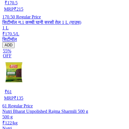
₹
170.5
MRP
₹
215
170.50
Regular Price
सिटीमॉल न.1 कच्ची घानी सरसों तेल 1 L (पाउच)
1 L
₹170.5/L
सिटीमॉल
ADD
55%
OFF
₹
61
MRP
₹
135
61
Regular Price
Nutri Bharat Unpolished Rajma Sharmili 500 g
500 g
₹122/kg
Nutri