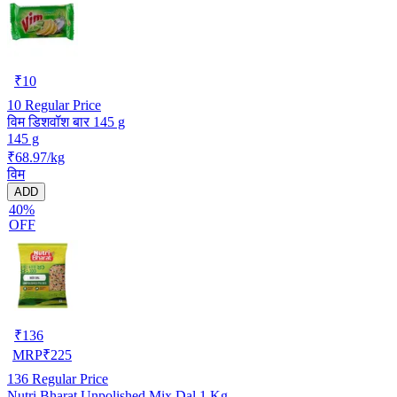
₹
10
10
Regular Price
विम डिशवॉश बार 145 g
145 g
₹68.97/kg
विम
ADD
40%
OFF
₹
136
MRP
₹
225
136
Regular Price
Nutri Bharat Unpolished Mix Dal 1 Kg