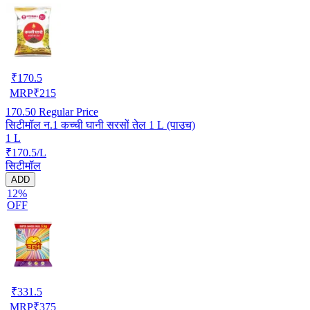
₹
170.5
MRP
₹
215
170.50
Regular Price
सिटीमॉल न.1 कच्ची घानी सरसों तेल 1 L (पाउच)
1 L
₹170.5/L
सिटीमॉल
ADD
12%
OFF
₹
331.5
MRP
₹
375