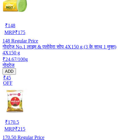
₹
148
MRP
₹
175
148
Regular Price
गोदरेज No.1 लाइम & एलोवेरा सोप 4X150 g (3 के साथ 1 मुफ्त)
4X150 g
₹24.67/100g
गोदरेज
ADD
₹45
OFF
₹
170.5
MRP
₹
215
170.50
Regular Price