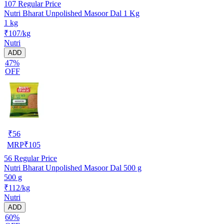
107
Regular Price
Nutri Bharat Unpolished Masoor Dal 1 Kg
1 kg
₹107/kg
Nutri
ADD
47%
OFF
₹
56
MRP
₹
105
56
Regular Price
Nutri Bharat Unpolished Masoor Dal 500 g
500 g
₹112/kg
Nutri
ADD
60%