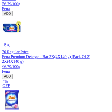
₹6.79/100g
Fena
ADD
₹
76
76
Regular Price
Fena Premium Detergent Bar 2X(4X140 g) (Pack Of 2)
2X(4X140 g)
₹6.79/100g
Fena
ADD
4%
OFF