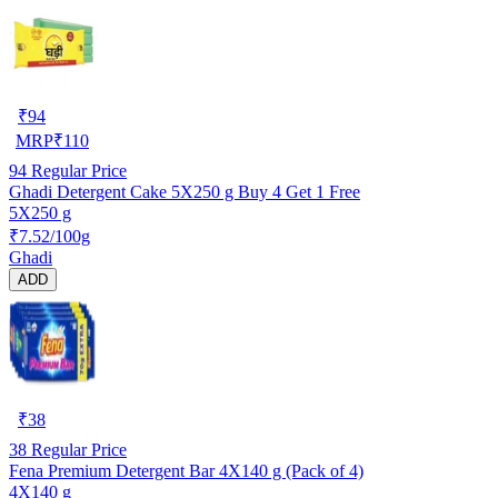
₹
94
MRP
₹
110
94
Regular Price
Ghadi Detergent Cake 5X250 g Buy 4 Get 1 Free
5X250 g
₹7.52/100g
Ghadi
ADD
₹
38
38
Regular Price
Fena Premium Detergent Bar 4X140 g (Pack of 4)
4X140 g