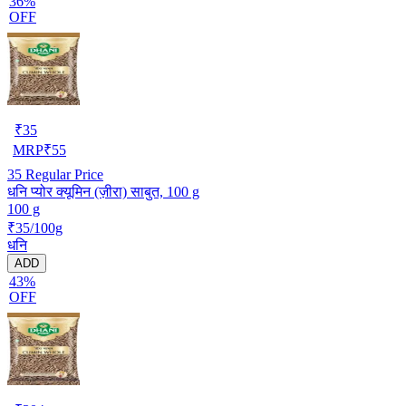
36%
OFF
₹
35
MRP
₹
55
35
Regular Price
धनि प्योर क्यूमिन (ज़ीरा) साबुत, 100 g
100 g
₹35/100g
धनि
ADD
43%
OFF