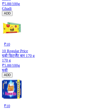
₹5.88/100g
Ghadi
ADD
₹
10
10
Regular Price
घड़ी डिटर्जेंट बार 170 g
170 g
₹5.88/100g
घड़ी
ADD
₹
10