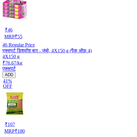
₹
46
MRP
₹
55
46
Regular Price
एक्सपर्ट डिशवॉश बार - जंबो, 4X150 g (पैक ऑफ़ 4)
4X150 g
₹76.67/kg
एक्सपर्ट
ADD
41%
OFF
₹
107
MRP
₹
180