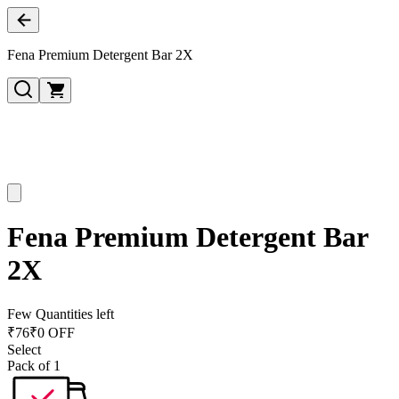
Fena Premium Detergent Bar 2X
Fena Premium Detergent Bar
2X
Few Quantities left
₹
76
₹0 OFF
Select
Pack of 1