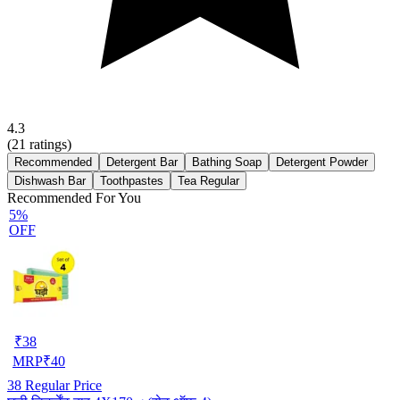
4.3
(
21
ratings)
Recommended
Detergent Bar
Bathing Soap
Detergent Powder
Dishwash Bar
Toothpastes
Tea Regular
Recommended For You
5%
OFF
₹
38
MRP
₹
40
38
Regular Price