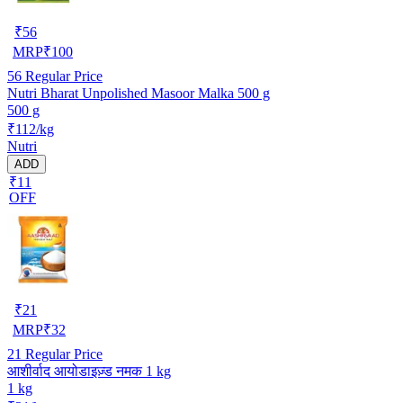
₹
56
MRP
₹
100
56
Regular Price
Nutri Bharat Unpolished Masoor Malka 500 g
500 g
₹112/kg
Nutri
ADD
₹11
OFF
₹
21
MRP
₹
32
21
Regular Price
आशीर्वाद आयोडाइज़्ड नमक 1 kg
1 kg