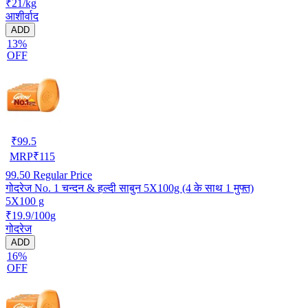
₹21/kg
आशीर्वाद
ADD
13%
OFF
₹
99.5
MRP
₹
115
99.50
Regular Price
गोदरेज No. 1 चन्दन & हल्दी साबुन 5X100g (4 के साथ 1 मुफ्त)
5X100 g
₹19.9/100g
गोदरेज
ADD
16%
OFF