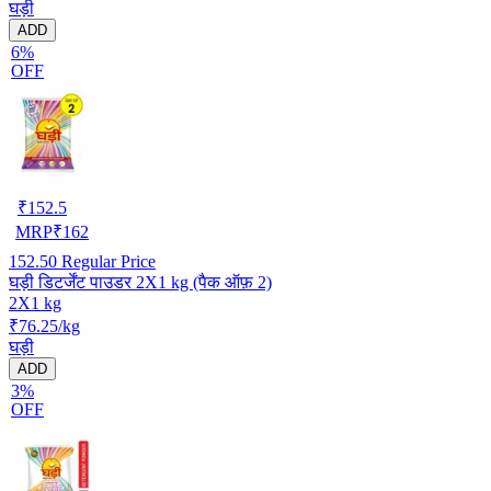
घड़ी
ADD
6%
OFF
₹
152.5
MRP
₹
162
152.50
Regular Price
घड़ी डिटर्जेंट पाउडर 2X1 kg (पैक ऑफ़ 2)
2X1 kg
₹76.25/kg
घड़ी
ADD
3%
OFF