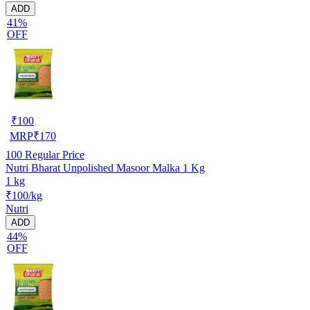
ADD
41%
OFF
₹
100
MRP
₹
170
100
Regular Price
Nutri Bharat Unpolished Masoor Malka 1 Kg
1 kg
₹100/kg
Nutri
ADD
44%
OFF