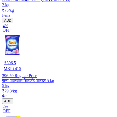
2 kg
₹75/kg
Fena
ADD
4%
OFF
₹
396.5
MRP
₹
415
396.50
Regular Price
फेना पावरवॉश डिटर्जेंट पाउडर 5 kg
5 kg
₹79.3/kg
फेना
ADD
2%
OFF