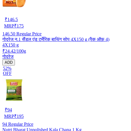
₹
146.5
MRP
₹
175
146.50
Regular Price
गोदरेज न.1 सैंडल एंड टर्मेरिक बाथिंग सोप 4X150 g (पैक ऑफ़ 4)
4X150 g
₹24.42/100g
गोदरेज
ADD
52%
OFF
₹
94
MRP
₹
195
94
Regular Price
Nutri Bharat Unpolished Kala Chana 1 Kg