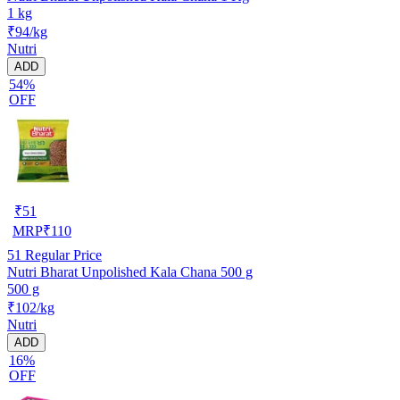
1 kg
₹94/kg
Nutri
ADD
54%
OFF
₹
51
MRP
₹
110
51
Regular Price
Nutri Bharat Unpolished Kala Chana 500 g
500 g
₹102/kg
Nutri
ADD
16%
OFF