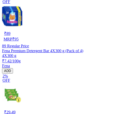
OFF
₹
89
MRP
₹
95
89
Regular Price
Fena Premium Detergent Bar 4X300 g (Pack of 4)
4X300 g
₹7.42/100g
Fena
ADD
2%
OFF
₹
29.49