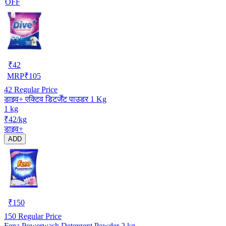
OFF
₹
42
MRP
₹
105
42
Regular Price
डाइव+ एक्टिव डिटर्जेंट पाउडर 1 Kg
1 kg
₹42/kg
डाइव+
ADD
₹
150
150
Regular Price
Fena Powerwash Detergent Powder 2 kg