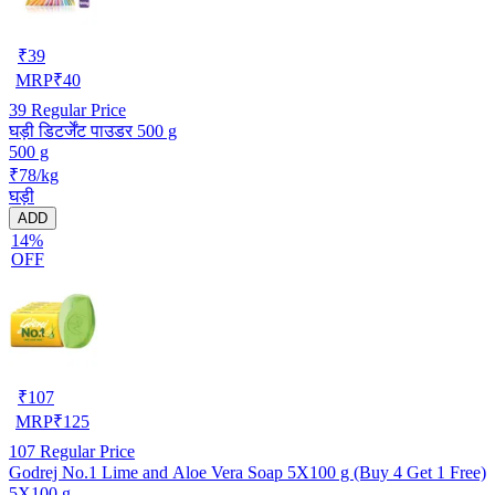
₹
39
MRP
₹
40
39
Regular Price
घड़ी डिटर्जेंट पाउडर 500 g
500 g
₹78/kg
घड़ी
ADD
14%
OFF
₹
107
MRP
₹
125
107
Regular Price
Godrej No.1 Lime and Aloe Vera Soap 5X100 g (Buy 4 Get 1 Free)
5X100 g