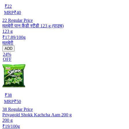
₹
22
MRP
₹
40
22
Regular Price
मलबेरी पान कैंडी स्टैंडी 123 g (पाउच)
123 g
₹17.89/100g
मलबेरी
ADD
24%
OFF
₹
38
MRP
₹
50
38
Regular Price
Priyagold Shokk Kachcha Aam 200 g
200 g
₹19/100g