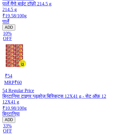
पार्ले मैंगो बाईट टॉफ़ी 214.5 g
214.5 g
₹19.58/100g
पार्ले
ADD
10%
OFF
₹
54
MRP
₹
60
54
Regular Price
ब्रिटानिया टाइगर ग्लूकोज़ बिस्किट्स 12X41 g - सेट ऑफ़ 12
12X41 g
₹10.98/100g
ब्रिटानिया
ADD
33%
OFF