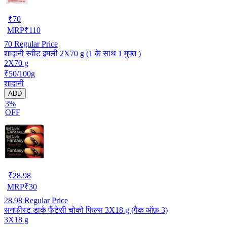
₹
70
MRP
₹
110
70
Regular Price
शादानी स्वीट इमली 2X70 g (1 के साथ 1 मुफ्त )
2X70 g
₹50/100g
शादानी
ADD
3%
OFF
₹
28.98
MRP
₹
30
28.98
Regular Price
सनफीस्ट डार्क फैंटेसी चोको फिल्स 3X18 g (पैक ऑफ़ 3)
3X18 g