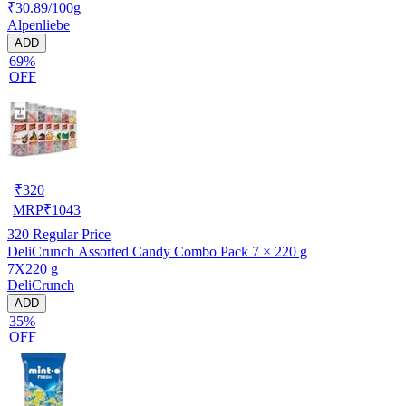
₹30.89/100g
Alpenliebe
ADD
69%
OFF
₹
320
MRP
₹
1043
320
Regular Price
DeliCrunch Assorted Candy Combo Pack 7 × 220 g
7X220 g
DeliCrunch
ADD
35%
OFF