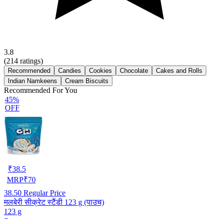
3.8
(
214
ratings)
Recommended
Candies
Cookies
Chocolate
Cakes and Rolls
Indian Namkeens
Cream Biscuits
Recommended For You
45%
OFF
₹
38.5
MRP
₹
70
38.50
Regular Price
मलबेरी सीक्रेट स्टैंडी 123 g (पाउच)
123 g