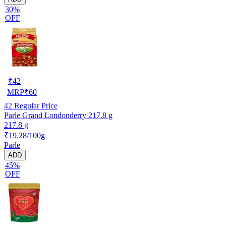
30%
OFF
₹
42
MRP
₹
60
42
Regular Price
Parle Grand Londonderry 217.8 g
217.8 g
₹19.28/100g
Parle
ADD
45%
OFF