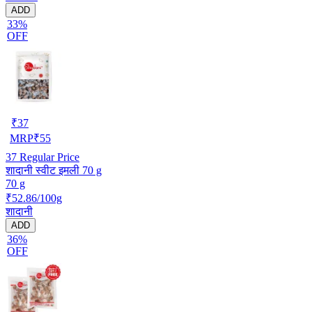
ADD
33%
OFF
₹
37
MRP
₹
55
37
Regular Price
शादानी स्वीट इमली 70 g
70 g
₹52.86/100g
शादानी
ADD
36%
OFF