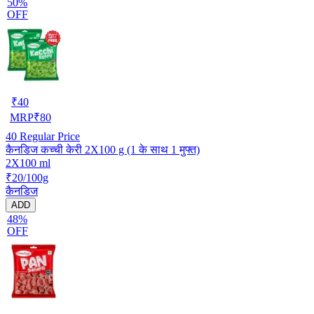
50%
OFF
₹
40
MRP
₹
80
40
Regular Price
कैनडिज कच्ची केरी 2X100 g (1 के साथ 1 मुफ्त)
2X100 ml
₹20/100g
कैनडिज
ADD
48%
OFF