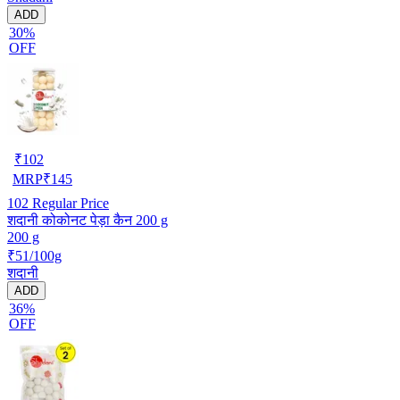
ADD
30%
OFF
₹
102
MRP
₹
145
102
Regular Price
शदानी कोकोनट पेड़ा कैन 200 g
200 g
₹51/100g
शदानी
ADD
36%
OFF