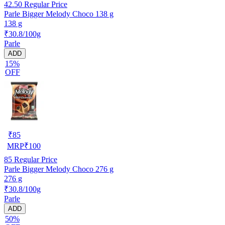
42.50
Regular Price
Parle Bigger Melody Choco 138 g
138 g
₹30.8/100g
Parle
ADD
15%
OFF
₹
85
MRP
₹
100
85
Regular Price
Parle Bigger Melody Choco 276 g
276 g
₹30.8/100g
Parle
ADD
50%