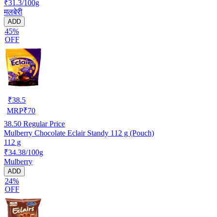
₹31.3/100g
मलबेरी
ADD
45%
OFF
₹
38.5
MRP
₹
70
38.50
Regular Price
Mulberry Chocolate Eclair Standy 112 g (Pouch)
112 g
₹34.38/100g
Mulberry
ADD
24%
OFF