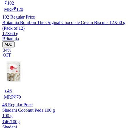
₹
102
MRP
₹
120
102
Regular Price
Britannia Bourbon The Original Chocolate Cream Biscuits 12X60 g
(Pack of 12)
12X60 g
Britannia
ADD
34%
OFF
₹
46
MRP
₹
70
46
Regular Price
Shadani Coconut Peda 100 g
100 g
₹46/100g
Shadani