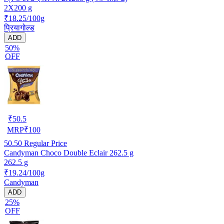
2X200 g
₹18.25/100g
प्रियागोल्ड
ADD
50%
OFF
₹
50.5
MRP
₹
100
50.50
Regular Price
Candyman Choco Double Eclair 262.5 g
262.5 g
₹19.24/100g
Candyman
ADD
25%
OFF