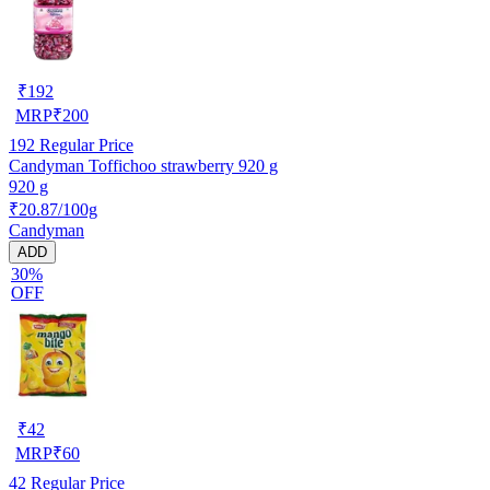
₹
192
MRP
₹
200
192
Regular Price
Candyman Toffichoo strawberry 920 g
920 g
₹20.87/100g
Candyman
ADD
30%
OFF
₹
42
MRP
₹
60
42
Regular Price