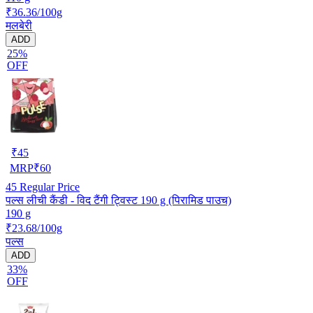
₹36.36/100g
मलबेरी
ADD
25%
OFF
₹
45
MRP
₹
60
45
Regular Price
पल्स लीची कैंडी - विद टैंगी ट्विस्ट 190 g (पिरामिड पाउच)
190 g
₹23.68/100g
पल्स
ADD
33%
OFF