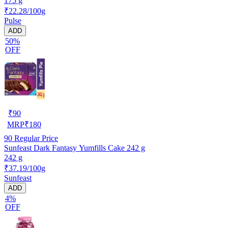
175 g
₹22.28/100g
Pulse
ADD
50%
OFF
₹
90
MRP
₹
180
90
Regular Price
Sunfeast Dark Fantasy Yumfills Cake 242 g
242 g
₹37.19/100g
Sunfeast
ADD
4%
OFF